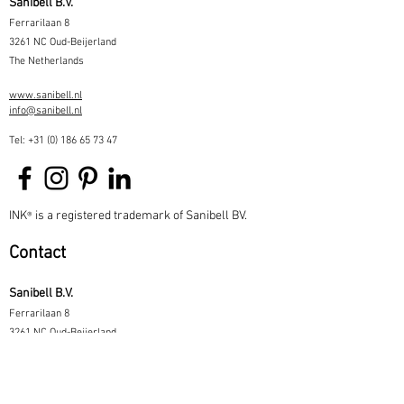
Sanibell B.V.
Ferrarilaan 8
3261 NC Oud-Beijerland
The Netherlands
www.sanibell.nl
info@sanibell.nl
Tel:
+31 (0) 186 65 73 47
INK
is a registered trademark of Sanibell BV.
®
Contact
Sanibell B.V.
Ferrarilaan 8
3261 NC Oud-Beijerland
The Netherlands
www.sanibell.nl
info@sanibell.nl