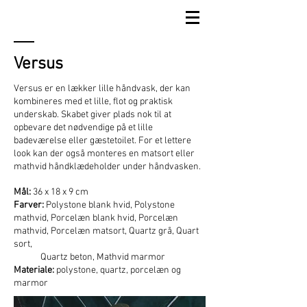
Versus
Versus er en lækker lille håndvask, der kan
kombineres med et lille, flot og praktisk
underskab. Skabet giver plads nok til at
opbevare det nødvendige på et lille
badeværelse eller gæstetoilet. For et lettere
look kan der også monteres en matsort eller
mathvid håndklædeholder under håndvasken.
Mål:
36 x 18 x 9 cm
Farver:
Polystone blank hvid, Polystone
mathvid, Porcelæn blank hvid, Porcelæn
mathvid, Porcelæn matsort, Quartz grå, Quart
sort,
Quartz beton, Mathvid marmor
Materiale:
polystone, quartz, porcelæn og
marmor