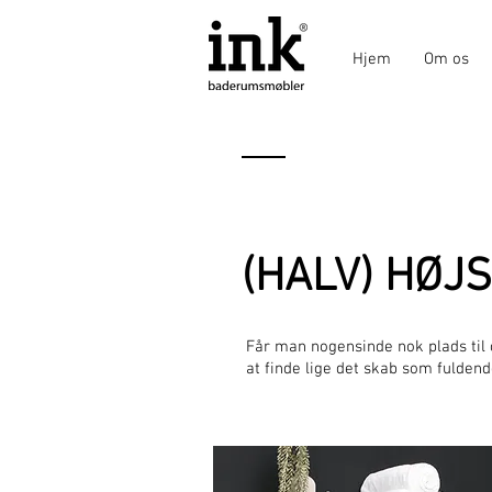
Hjem
Om os
(HALV) HØJ
Får man nogensinde nok plads til 
at finde lige det skab som fuldend