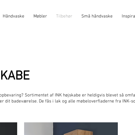
Håndvaske
Møbler
Tilbehør
Små håndvaske
Inspir
SKABE
opbevaring? Sortimentet af INK højskabe er heldigvis blevet så omf
er dit badeværelse. De fås i lak og alle møbeloverfladerne fra INK-s